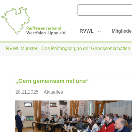
Zum Hauptinhalt springen
RVWL
Mitgliede
Submenu for 
Sie sind hier:
RVWL Münster - Das Prüfungsorgan der Genossenschaften
„Gern gemeinsam mit uns“
28.11.2025
Aktuelles