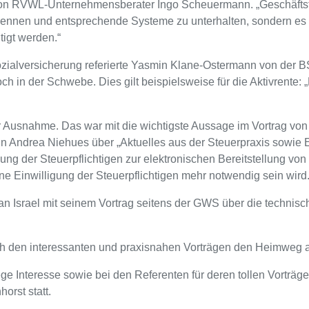
 von RVWL-Unternehmensberater Ingo Scheuermann. „Geschäftsf
u erkennen und entsprechende Systeme zu unterhalten, sondern es
tigt werden.“
zialversicherung referierte Yasmin Klane-Ostermann von der B
h in der Schwebe. Dies gilt beispielsweise für die Aktivrente: „E
 Ausnahme. Das war mit die wichtigste Aussage im Vortrag von
ndrea Niehues über „Aktuelles aus der Steuerpraxis sowie Ein
ung der Steuerpflichtigen zur elektronischen Bereitstellung vo
ine Einwilligung der Steuerpflichtigen mehr notwendig sein wird
n Israel
mit seinem Vortrag seitens der GWS über die technis
h den interessanten und praxisnahen Vorträgen den Heimweg a
ge Interesse sowie bei den Referenten für deren tollen Vorträg
orst statt.