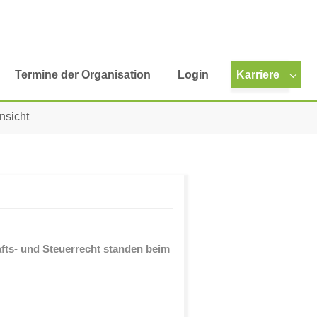
Termine der Organisation
Login
Karriere
bmenu for "Genossenschaft gründen"
Subm
sicht
fts- und Steuerrecht standen beim