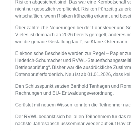
Risiken abgesichert sind. Das war eine Kernbotschaft
nicht nur gesetzlich verpflichtet, Risiken frühzeitig z
wirtschaftlich, wenn Risiken frühzeitig erkannt und besei
Über zahlreiche Neuerungen bei der Lohnsteuer und So
Vieles ist demnach ab 2026 bereits geregelt, anderes noc
wie die genaue Gestaltung läuft“, so Klane-Ostermann.
Elektronische Bescheide werden zur Regel – Papier zur
Hederich-Schumacher und RVWL-Steuerfachangestelltin A
Betriebsprüfung“. Bisher war die ausdrückliche Zustimm
Datenabruf erforderlich. Neu ist ab 01.01.2026, dass ke
Den Schlusspunkt setzten Berthold Tenhagen und Roma
Rechnungen und EU- Entwaldungsverordnung.
Gerüstet mit neuem Wissen konnten die Teilnehmer nac
Der RVWL bedankt sich bei allen Teilnehmern für das re
nächste Jahresabschlussseminar wieder auf Gut Havichh