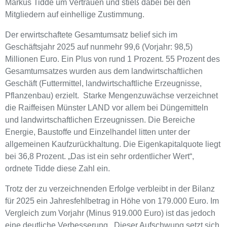
Markus Tidde um Vertrauen und stieß dabei bei den
Mitgliedern auf einhellige Zustimmung.
Der erwirtschaftete Gesamtumsatz belief sich im
Geschäftsjahr 2025 auf nunmehr 99,6 (Vorjahr: 98,5)
Millionen Euro. Ein Plus von rund 1 Prozent. 55 Prozent des
Gesamtumsatzes wurden aus dem landwirtschaftlichen
Geschäft (Futtermittel, landwirtschaftliche Erzeugnisse,
Pflanzenbau) erzielt. Starke Mengenzuwächse verzeichnet
die Raiffeisen Münster LAND vor allem bei Düngemitteln
und landwirtschaftlichen Erzeugnissen. Die Bereiche
Energie, Baustoffe und Einzelhandel litten unter der
allgemeinen Kaufzurückhaltung. Die Eigenkapitalquote liegt
bei 36,8 Prozent. „Das ist ein sehr ordentlicher Wert“,
ordnete Tidde diese Zahl ein.
Trotz der zu verzeichnenden Erfolge verbleibt in der Bilanz
für 2025 ein Jahresfehlbetrag in Höhe von 179.000 Euro. Im
Vergleich zum Vorjahr (Minus 919.000 Euro) ist das jedoch
eine deutliche Verbesserung. Dieser Aufschwung setzt sich