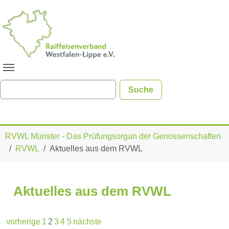
Zum Hauptinhalt springen
Sie sind hier:
RVWL Münster - Das Prüfungsorgan der Genossenschaften
RVWL
Aktuelles aus dem RVWL
Aktuelles aus dem RVWL
vorherige
1
2
3
4
5
nächste