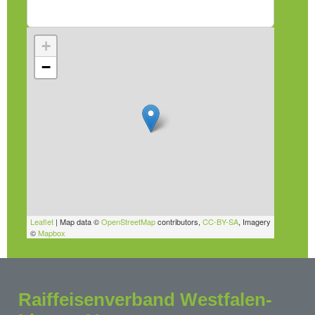
+
−
Leaflet
| Map data ©
OpenStreetMap
contributors,
CC-BY-SA
, Imagery
©
Mapbox
Raiffeisenverband Westfalen-