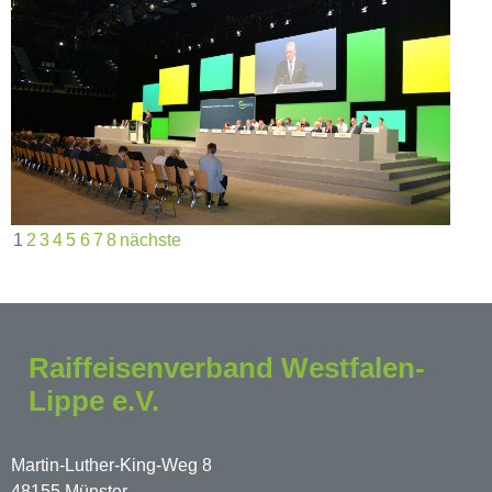
1
2
3
4
5
6
7
8
nächste
Raiffeisenverband Westfalen-
Lippe e.V.
Martin-Luther-King-Weg 8
48155 Münster