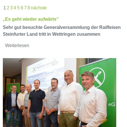
1
2
3
4
5
6
7
8
nächste
„Es geht wieder aufwärts“
Sehr gut besuchte Generalversammlung der Raiffeisen
Steinfurter Land tritt in Wettringen zusammen
Weiterlesen